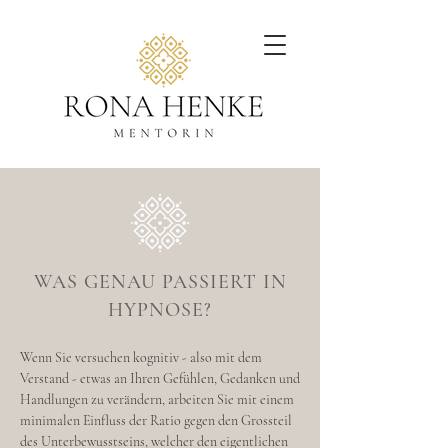
WAS GENAU PASSIERT
IN
HYPNOSE?
Wenn Sie versuchen kognitiv - also mit dem
Verstand - etwas an Ihren Gefühlen, Gedanken und
Handlungen zu verändern, arbeiten Sie mit einem
minimalen Einfluss der Ratio gegen den Grossteil
des Unterbewusstseins, welcher den eigentlichen