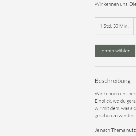
Wir kennen uns. Die 
2
S
1 Std. 30 Min.
1
F
S
t
d
Termin wählen
3
0
M
i
Beschreibung
n
.
Wir kennen uns bere
Einblick, wo du ger
wir mit dem, was sic
gesehen zu werden.
Je nach Thema nutze